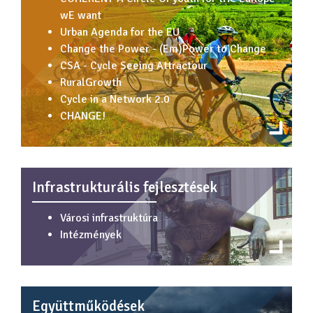
wE want
Urban Agenda for the EU
Change the Power - (Em)Power to Change
CSA - Cycle Seeing Attractour
RuralGrowth
Cycle in a Network 2.0
CHANGE!
Infrastrukturális fejlesztések
Városi infrastruktúra
Intézmények
Együttműködések