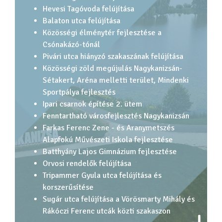
Hevesi Tagóvoda felújítása
Balaton utca felújítása
Közösségi élménytér fejlesztése a
Csónakázó-tónál
Pivári utca hiányzó szakaszának felújítása
Közösségi zöld megújulás Nagykanizsán-
Sétakert, Aréna melletti terület, Mindenki
Sportpálya fejlesztés
Ipari csarnok építése 2. ütem
Fenntartható városfejlesztés Nagykanizsán
Farkas Ferenc Zene - és Aranymetszés
Alapfokú Művészeti Iskola fejlesztése
Batthyány Lajos Gimnázium fejlesztése
Orvosi rendelők felújítása
Tripammer Gyula utca felújítása és
korszerűsítése
Sugár utca felújítása a Vörösmarty Mihály és
Rákóczi Ferenc utcák közti szakaszon