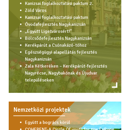
Kanizsai foglalkoztatási paktum 2.
Zöld Város
Kanizsai foglalkoztatási paktum
Óvodafejlesztés Nagykanizsán
„Együtt Ligetvárosért!”
Bölcsődefejlesztés Nagykanizsán
Kerékpárút a Csónakázó-tóhoz
Egészségügyi alapellátás fejlesztés
Nagykanizsán
Zala Kétkeréken – Kerékpárút-fejlesztés
Nagyrécse, Nagybakónak és Újudvar
településeken
Nemzetközi projektek
Együtt a bogrács körül
COHERENT-A Circle Of youth for tHe EuRope