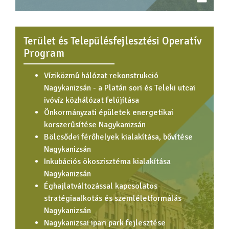
Terület és Településfejlesztési Operatív
Program
Víziközmû hálózat rekonstrukció
Nagykanizsán - a Platán sori és Teleki utcai
ivóvíz közhálózat felújítása
Önkormányzati épületek energetikai
korszerűsítése Nagykanizsán
Bölcsődei férőhelyek kialakítása, bővítése
Nagykanizsán
Inkubációs ökoszisztéma kialakítása
Nagykanizsán
Éghajlatváltozással kapcsolatos
stratégiaalkotás és szemléletformálás
Nagykanizsán
Nagykanizsai ipari park fejlesztése