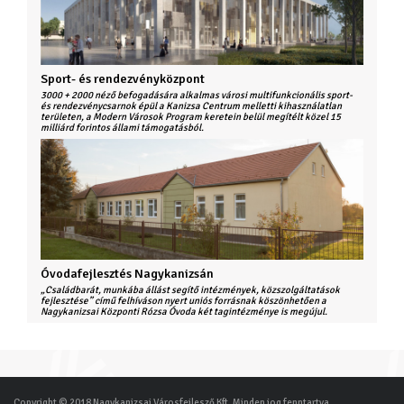
Sport- és rendezvényközpont
3000 + 2000 néző befogadására alkalmas városi multifunkcionális sport-
és rendezvénycsarnok épül a Kanizsa Centrum melletti kihasználatlan
területen, a Modern Városok Program keretein belül megítélt közel 15
milliárd forintos állami támogatásból.
Óvodafejlesztés Nagykanizsán
„Családbarát, munkába állást segítő intézmények, közszolgáltatások
fejlesztése” című felhíváson nyert uniós forrásnak köszönhetően a
Nagykanizsai Központi Rózsa Óvoda két tagintézménye is megújul.
Copyright © 2018 Nagykanizsai Városfejlesző Kft. Minden jog fenntartva.