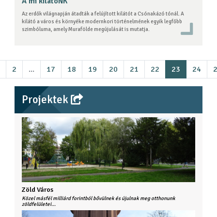
A mi kilátóNK
Az erdők világnapján átadták a felújított kilátót a Csónakázó tónál. A
kilátó a város és környéke modernkori történelmének egyik legfőbb
szimbóluma, amely Murafölde megújulását is mutatja.
2
...
17
18
19
20
21
22
23
24
Projektek
Zöld Város
Közel másfél milliárd forintból bővülnek és újulnak meg otthonunk
zöldfelületei...