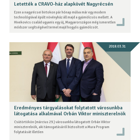
Letették a CRAVO-ház alapkövét Nagyrécsén
Ezen a nagyrécsei birtokon pár hónap múlva már egy modern
technológiával épült növényház áll majd a gyümölcsös mellett. A
Hivekovics család ugyanis egy új, Magyarországon még ismeretlen
módszer segítségével termel majd bogyós gyümölcsöt.
2018.03.31
Eredményes tárgyalásokat folytatott városunkba
látogatása alkalmával Orbán Viktor miniszterelnök
Csütörtökön (március 29.) városunkba látogatott Orbán Viktor
miniszterelnök, aki támogatásáról biztosított a Mura Program
folytatását illetően