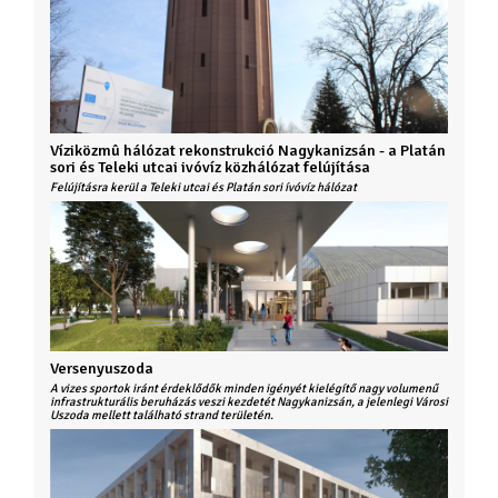
Víziközmû hálózat rekonstrukció Nagykanizsán - a Platán
sori és Teleki utcai ivóvíz közhálózat felújítása
Felújításra kerül a Teleki utcai és Platán sori ívóvíz hálózat
Versenyuszoda
A vizes sportok iránt érdeklődők minden igényét kielégítő nagy volumenű
infrastrukturális beruházás veszi kezdetét Nagykanizsán, a jelenlegi Városi
Uszoda mellett található strand területén.