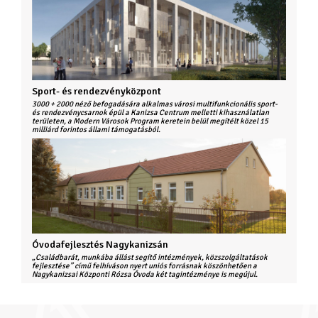
Sport- és rendezvényközpont
3000 + 2000 néző befogadására alkalmas városi multifunkcionális sport-
és rendezvénycsarnok épül a Kanizsa Centrum melletti kihasználatlan
területen, a Modern Városok Program keretein belül megítélt közel 15
milliárd forintos állami támogatásból.
Óvodafejlesztés Nagykanizsán
„Családbarát, munkába állást segítő intézmények, közszolgáltatások
fejlesztése” című felhíváson nyert uniós forrásnak köszönhetően a
Nagykanizsai Központi Rózsa Óvoda két tagintézménye is megújul.