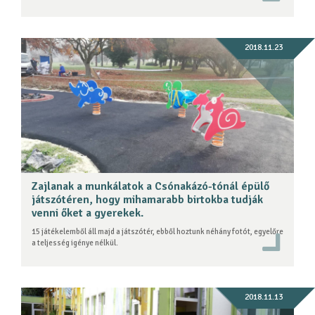
2018.11.23
Zajlanak a munkálatok a Csónakázó-tónál épülő
játszótéren, hogy mihamarabb birtokba tudják
venni őket a gyerekek.
15 játékelemből áll majd a játszótér, ebből hoztunk néhány fotót, egyelőre
a teljesség igénye nélkül.
2018.11.13