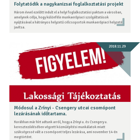
Folytatódik a nagykanizsai foglalkoztatási projekt
Három évvel ezelőtt indult el a helyi foglalkoztatási paktum a városban,
amelynek célja, hogy különféle munkaerőpiaci szolgáltatások
nyújtásával a hátrányos helyzetű célcsoportok munkaerőpiaci helyzetét
javítsa.
2018.11.29
Módosul a Zrínyi - Csengery utcai csomópont
lezárásának időtartama.
Korábban már hírt adtunk arról, hogy a Zrínyi u. és Csengery u.
kereszteződésében végzett közműépítési munkálatok miatt
szükségessé vált a csomópont teljes lezárása, ami november 14-én
megtörtént.