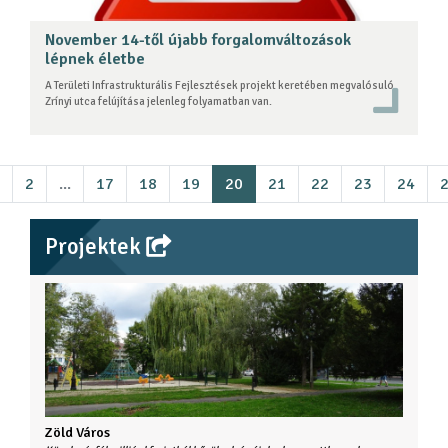
November 14-től újabb forgalomváltozások
lépnek életbe
A Területi Infrastrukturális Fejlesztések projekt keretében megvalósuló
Zrínyi utca felújítása jelenleg folyamatban van.
2
...
17
18
19
20
21
22
23
24
Projektek
Zöld Város