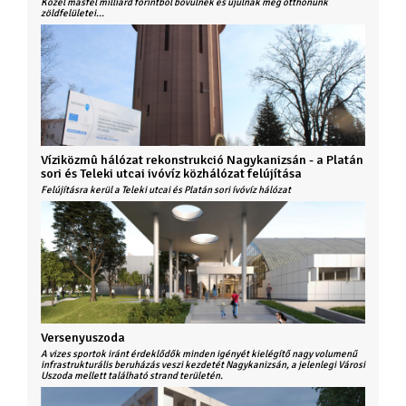
Közel másfél milliárd forintból bővülnek és újulnak meg otthonunk
zöldfelületei...
Víziközmû hálózat rekonstrukció Nagykanizsán - a Platán
sori és Teleki utcai ivóvíz közhálózat felújítása
Felújításra kerül a Teleki utcai és Platán sori ívóvíz hálózat
Versenyuszoda
A vizes sportok iránt érdeklődők minden igényét kielégítő nagy volumenű
infrastrukturális beruházás veszi kezdetét Nagykanizsán, a jelenlegi Városi
Uszoda mellett található strand területén.