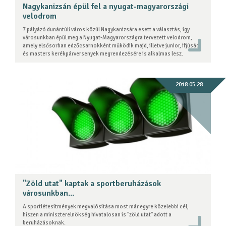
Nagykanizsán épül fel a nyugat-magyarországi
velodrom
7 pályázó dunántúli város közül Nagykanizsára esett a választás, így
városunkban épül meg a Nyugat-Magyarországra tervezett velodrom,
amely elsősorban edzőcsarnokként működik majd, illetve junior, ifjúsági
és masters kerékpárversenyek megrendezésére is alkalmas lesz.
2018.05.28
"Zöld utat" kaptak a sportberuházások
városunkban...
A sportlétesítmények megvalósítása most már egyre közelebbi cél,
hiszen a miniszterelnökség hivatalosan is "zöld utat" adott a
beruházásoknak.