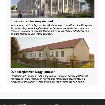
Sport- és rendezvényközpont
3000 + 2000 néző befogadására alkalmas városi multifunkcionális sport-
és rendezvénycsarnok épül a Kanizsa Centrum melletti kihasználatlan
területen, a Modern Városok Program keretein belül megítélt közel 15
milliárd forintos állami támogatásból.
Óvodafejlesztés Nagykanizsán
„Családbarát, munkába állást segítő intézmények, közszolgáltatások
fejlesztése” című felhíváson nyert uniós forrásnak köszönhetően a
Nagykanizsai Központi Rózsa Óvoda két tagintézménye is megújul.