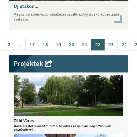
Új utakon...
Még az idei évben valódi sétálóutcává válik az Ady utca korábban lezárt
szakasza.
2
...
17
18
19
20
21
22
23
24
Projektek
Zöld Város
Közel másfél milliárd forintból bővülnek és újulnak meg otthonunk
zöldfelületei...