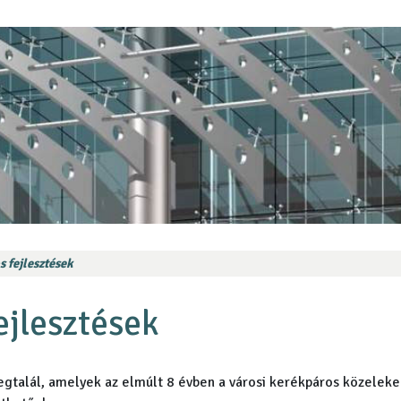
 fejlesztések
ejlesztések
egtalál, amelyek az elmúlt 8 évben a városi kerékpáros közelek