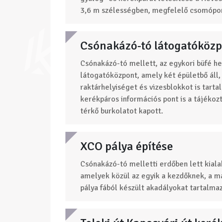
3,6 m szélességben, megfelelő csomópon
Csónakázó-tó látogatóköz
Csónakázó-tó mellett, az egykori büfé he
látogatóközpont, amely két épületbő áll,
raktárhelyiséget és vizesblokkot is tart
kerékpáros információs pont is a tájékoz
térkő burkolatot kapott.
XCO pálya építése
Csónakázó-tó melletti erdőben lett kialak
amelyek közül az egyik a kezdőknek, a má
pálya fából készült akadályokat tartalmaz