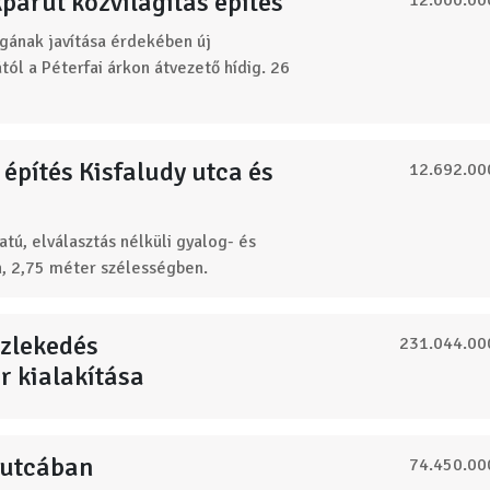
kpárút közvilágítás építés
12.000.00
gának javítása érdekében új
tól a Péterfai árkon átvezető hídig. 26
építés Kisfaludy utca és
12.692.00
tú, elválasztás nélküli gyalog- és
, 2,75 méter szélességben.
özlekedés
231.044.00
 kialakítása
i utcában
74.450.00