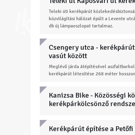
Teleki út Kaposvári út keré
Teleki úti kerékpárút közlekedésbiztonsá
közvilágítási hálózat épült a Levente utcá
db új lámpaoszlopat tartalmaz.
Csengery utca - kerékpárút 
vasút között
Meglévő járda átépítésével aszfaltburkola
kerékpárút létesítése 268 méter hosszon
Kanizsa Bike - Közösségi k
kerékpárkölcsönző rendszer
Kerékpárút építése a Petőf