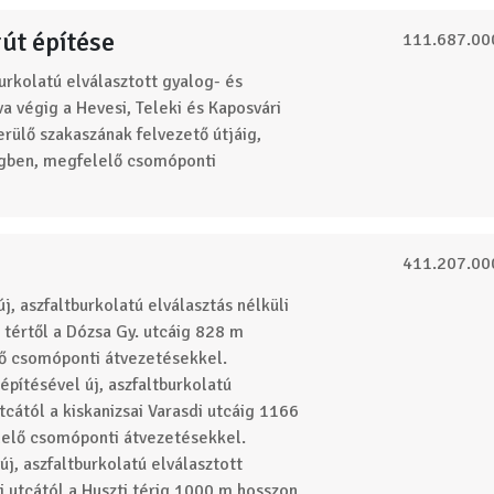
rút építése
111.687.00
urkolatú elválasztott gyalog- és
va végig a Hevesi, Teleki és Kaposvári
rülő szakaszának felvezető útjáig,
égben, megfelelő csomóponti
411.207.00
, aszfaltburkolatú elválasztás nélküli
 tértől a Dózsa Gy. utcáig 828 m
lő csomóponti átvezetésekkel.
pítésével új, aszfaltburkolatú
tcától a kiskanizsai Varasdi utcáig 1166
lelő csomóponti átvezetésekkel.
j, aszfaltburkolatú elválasztott
i utcától a Huszti térig 1000 m hosszon,