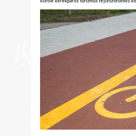
illetve kerékpáros turizmus fejlesztéséhez k