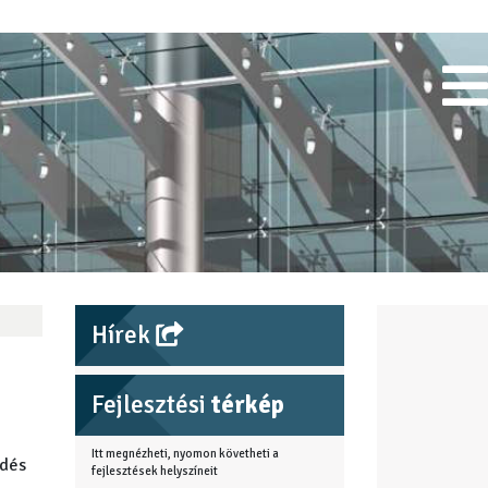
Hírek
Fejlesztési
térkép
Itt megnézheti, nyomon követheti a
edés
fejlesztések helyszíneit