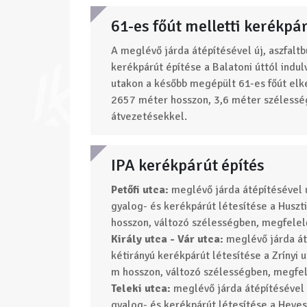
61-es főút melletti kerékpá
A meglévő járda átépítésével új, aszfaltb
kerékpárút építése a Balatoni úttól indul
utakon a később megépült 61-es főút elke
2657 méter hosszon, 3,6 méter széless
átvezetésekkel.
IPA kerékpárút építés
Petőfi utca:
meglévő járda átépítésével új
gyalog- és kerékpárút létesítése a Huszti
hosszon, változó szélességben, megfele
Király utca - Vár utca:
meglévő járda áté
kétirányú kerékpárút létesítése a Zrínyi u
m hosszon, változó szélességben, megfe
Teleki utca:
meglévő járda átépítésével ú
gyalog- és kerékpárút létesítése a Heves