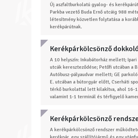
Új aszfaltburkolatú gyalog- és kerékpárút
Parkba vezető Buda Ernő utcáig 988 méte
létesítmény közvetlen folytatása a koráb
kerékpárútnak.
Kerékpárkölcsönző dokkoló
A 10 helyszín: Inkubátorház mellett; Ipari
utcák kereszteződése; Petőfi utcában a Be
Autóbusz-pályaudvar mellett; GE parkolój
E. utcában a bútorgyár előtt, Cserháti s
térkő burkolattal lett kilakítva, ahol 16-
valamint 1-1 terminál és térfigyelő kame
Kerékpárkölcsönző rendsze
A kerékpárkölcsönző rendszer működtet
kerékpár, egy szállítójármű és egy utánfu