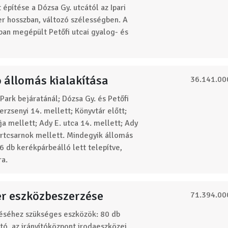
 építése a Dózsa Gy. utcától az Ipari
r hosszban, változó szélességben. A
ban megépült Petőfi utcai gyalog- és
 állomás kialakítása
36.141.00
 Park bejáratánál; Dózsa Gy. és Petőfi
rzsenyi 14. mellett; Könyvtár előtt;
a mellett; Ady E. utca 14. mellett; Ady
portcsarnok mellett. Mindegyik állomás
16 db kerékpárbeálló lett telepítve,
ra.
r eszközbeszerzése
71.394.00
éséhez szükséges eszközök: 80 db
tó, az irányítóközpont irodaeszközei