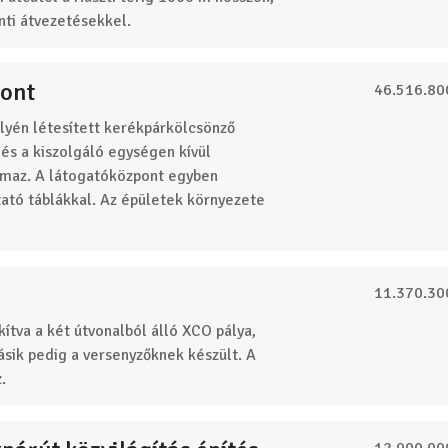
ti átvezetésekkel.
pont
46.516.80
lyén létesített kerékpárkölcsönző
 és a kiszolgáló egységen kívül
almaz. A látogatóközpont egyben
tató táblákkal. Az épületek környezete
11.370.30
ítva a két útvonalból álló XCO pálya,
sik pedig a versenyzőknek készült. A
.