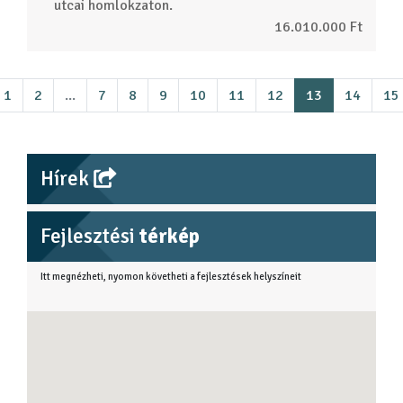
utcai homlokzaton.
16.010.000 Ft
1
2
...
7
8
9
10
11
12
13
14
15
Hírek
Fejlesztési
térkép
Itt megnézheti, nyomon követheti a fejlesztések helyszíneit