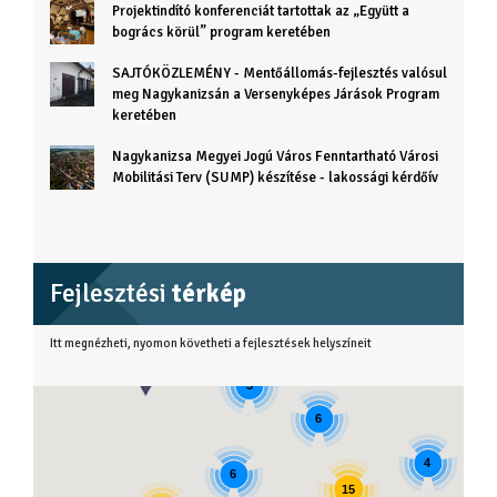
Projektindító konferenciát tartottak az „Együtt a
bogrács körül” program keretében
SAJTÓKÖZLEMÉNY - Mentőállomás-fejlesztés valósul
meg Nagykanizsán a Versenyképes Járások Program
keretében
Nagykanizsa Megyei Jogú Város Fenntartható Városi
Mobilitási Terv (SUMP) készítése - lakossági kérdőív
Fejlesztési
térkép
Itt megnézheti, nyomon követheti a fejlesztések helyszíneit
3
6
4
6
15