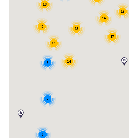
13
19
14
40
43
17
10
14
7
7
3