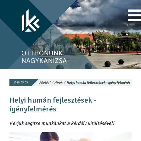
Főoldal
Hírek
Helyi humán fejlesztések - igényfelmérés
2025.03.03
Helyi humán fejlesztések -
igényfelmérés
Kérjük segítse munkánkat a kérdőív kitöltésével!