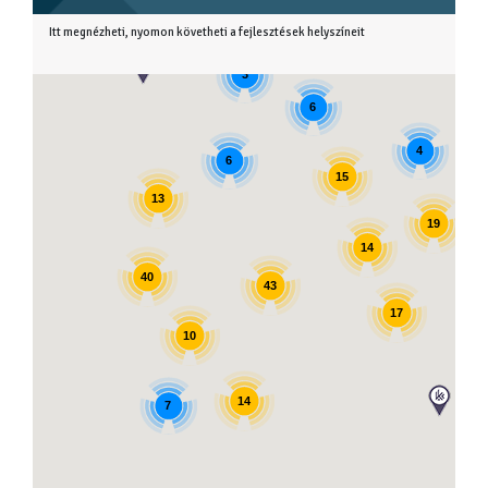
Itt megnézheti, nyomon követheti a fejlesztések helyszíneit
3
6
4
6
15
13
19
14
40
43
17
10
14
7