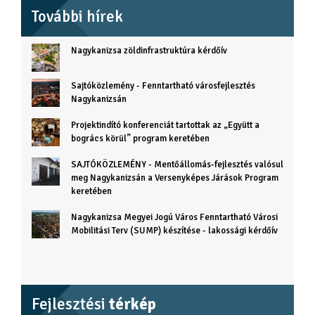
További hírek
Nagykanizsa zöldinfrastruktúra kérdőív
Sajtóközlemény - Fenntartható városfejlesztés
Nagykanizsán
Projektindító konferenciát tartottak az „Együtt a
bogrács körül” program keretében
SAJTÓKÖZLEMÉNY - Mentőállomás-fejlesztés valósul
meg Nagykanizsán a Versenyképes Járások Program
keretében
Nagykanizsa Megyei Jogú Város Fenntartható Városi
Mobilitási Terv (SUMP) készítése - lakossági kérdőív
Fejlesztési
térkép