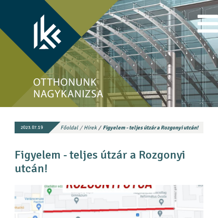
Főoldal
Hírek
Figyelem - teljes útzár a Rozgonyi utcán!
2023.07.19
Figyelem - teljes útzár a Rozgonyi
utcán!