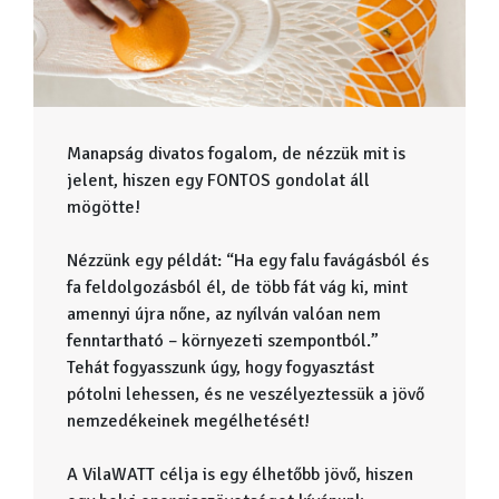
Manapság divatos fogalom, de nézzük mit is
jelent, hiszen egy FONTOS gondolat áll
mögötte!
Nézzünk egy példát: “Ha egy falu favágásból és
fa feldolgozásból él, de több fát vág ki, mint
amennyi újra nőne, az nyílván valóan nem
fenntartható – környezeti szempontból.”
Tehát fogyasszunk úgy, hogy fogyasztást
pótolni lehessen, és ne veszélyeztessük a jövő
nemzedékeinek megélhetését!
A VilaWATT célja is egy élhetőbb jövő, hiszen