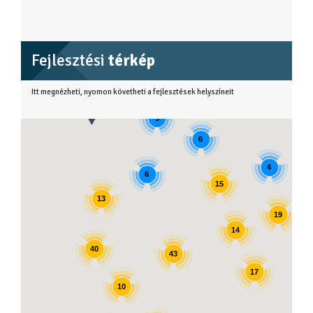
Fejlesztési
térkép
Itt megnézheti, nyomon követheti a fejlesztések helyszíneit
3
6
4
6
15
13
19
14
40
43
17
10