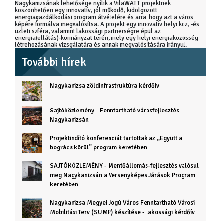
Nagykanizsának lehetősége nyílik a VilaWATT projektnek
köszönhetően egy innovatív, jól működő, kidolgozott
energiagazdálkodási program átvételére és arra, hogy azt a város
képére formálva megvalósítsa. A projekt egy innovatív helyi köz, -és
üzleti szféra, valamint lakossági partnerségre épül az
energia(ellátás)-kormányzat terén, mely egy helyi energiaközösség
létrehozásának vizsgálatára és annak megvalósítására irányul.
További hírek
Nagykanizsa zöldinfrastruktúra kérdőív
Sajtóközlemény - Fenntartható városfejlesztés
Nagykanizsán
Projektindító konferenciát tartottak az „Együtt a
bogrács körül” program keretében
SAJTÓKÖZLEMÉNY - Mentőállomás-fejlesztés valósul
meg Nagykanizsán a Versenyképes Járások Program
keretében
Nagykanizsa Megyei Jogú Város Fenntartható Városi
Mobilitási Terv (SUMP) készítése - lakossági kérdőív