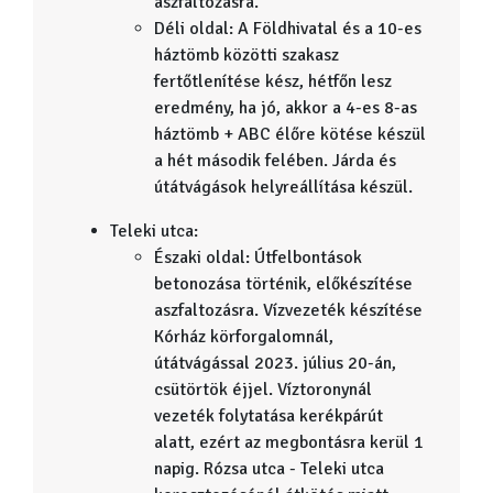
aszfaltozásra.
Déli oldal: A Földhivatal és a 10-es
háztömb közötti szakasz
fertőtlenítése kész, hétfőn lesz
eredmény, ha jó, akkor a 4-es 8-as
háztömb + ABC élőre kötése készül
a hét második felében. Járda és
útátvágások helyreállítása készül.
Teleki utca:
Északi oldal: Útfelbontások
betonozása történik, előkészítése
aszfaltozásra. Vízvezeték készítése
Kórház körforgalomnál,
útátvágással 2023. július 20-án,
csütörtök éjjel. Víztoronynál
vezeték folytatása kerékpárút
alatt, ezért az megbontásra kerül 1
napig. Rózsa utca - Teleki utca