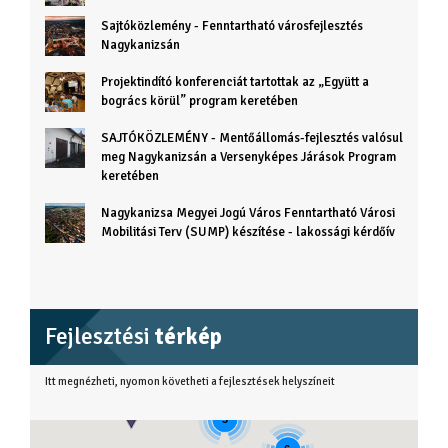
Sajtóközlemény - Fenntartható városfejlesztés
Nagykanizsán
Projektindító konferenciát tartottak az „Együtt a
bogrács körül” program keretében
SAJTÓKÖZLEMÉNY - Mentőállomás-fejlesztés valósul
meg Nagykanizsán a Versenyképes Járások Program
keretében
Nagykanizsa Megyei Jogú Város Fenntartható Városi
Mobilitási Terv (SUMP) készítése - lakossági kérdőív
Fejlesztési
térkép
Itt megnézheti, nyomon követheti a fejlesztések helyszíneit
3