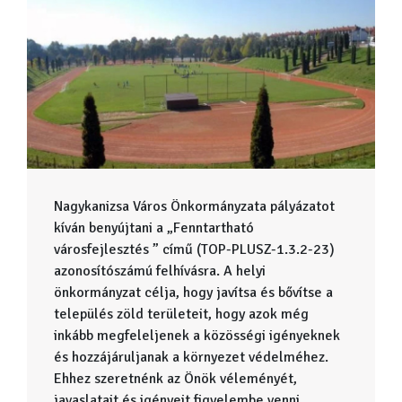
Nagykanizsa Város Önkormányzata pályázatot
kíván benyújtani a „Fenntartható
városfejlesztés ” című (TOP-PLUSZ-1.3.2-23)
azonosítószámú felhívásra. A helyi
önkormányzat célja, hogy javítsa és bővítse a
település zöld területeit, hogy azok még
inkább megfeleljenek a közösségi igényeknek
és hozzájáruljanak a környezet védelméhez.
Ehhez szeretnénk az Önök véleményét,
javaslatait és igényeit figyelembe venni.