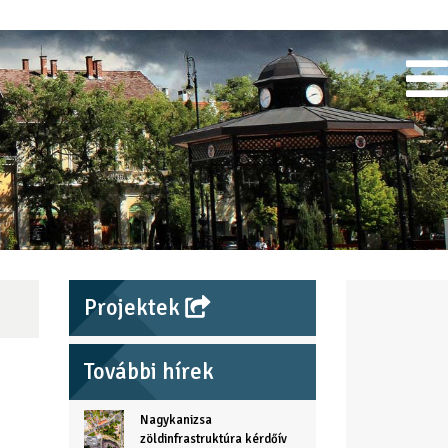
Projektek
További hírek
Nagykanizsa
zöldinfrastruktúra kérdőív