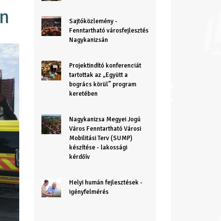
en
Sajtóközlemény -
Fenntartható városfejlesztés
Nagykanizsán
Projektindító konferenciát
tartottak az „Együtt a
bogrács körül” program
keretében
Nagykanizsa Megyei Jogú
Város Fenntartható Városi
Mobilitási Terv (SUMP)
készítése - lakossági
kérdőív
Helyi humán fejlesztések -
igényfelmérés