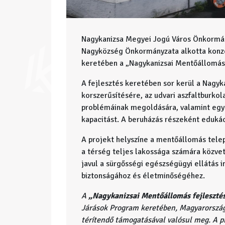
Nagykanizsa Megyei Jogú Város Önkormá
Nagyközség Önkormányzata alkotta konz
keretében a „Nagykanizsai Mentőállomás 
A fejlesztés keretében sor kerül a Nagyk
korszerűsítésére, az udvari aszfaltburkola
problémáinak megoldására, valamint egy ú
kapacitást. A beruházás részeként eduká
A projekt helyszíne a mentőállomás telep
a térség teljes lakossága számára közvet
javul a sürgősségi egészségügyi ellátás i
biztonságához és életminőségéhez.
A
„Nagykanizsai Mentőállomás fejleszté
Járások Program keretében, Magyarorsz
térítendő támogatásával valósul meg. A p