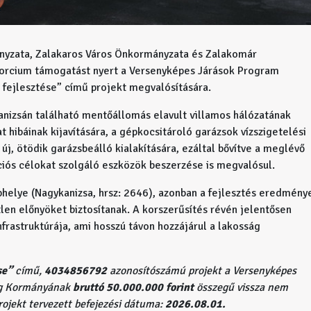
nyzata, Zalakaros Város Önkormányzata és Zalakomár
orcium támogatást nyert a Versenyképes Járások Program
fejlesztése” című projekt megvalósítására.
anizsán található mentőállomás elavult villamos hálózatának
t hibáinak kijavítására, a gépkocsitároló garázsok vízszigetelési
j, ötödik garázsbeálló kialakítására, ezáltal bővítve a meglévő
ciós célokat szolgáló eszközök beszerzése is megvalósul.
helye (Nagykanizsa, hrsz: 2646), azonban a fejlesztés eredmény
len előnyöket biztosítanak. A korszerűsítés révén jelentősen
nfrastruktúrája, ami hosszú távon hozzájárul a lakosság
se”
című,
4034856792
azonosítószámú projekt a Versenyképes
ág Kormányának
bruttó 50.000.000 forint
összegű vissza nem
rojekt tervezett befejezési dátuma:
2026.08.01.