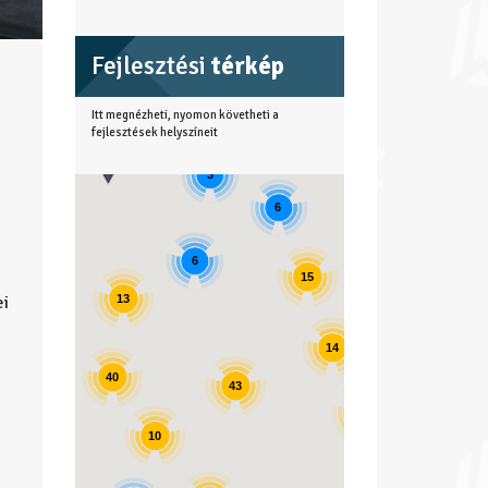
Fejlesztési
térkép
Itt megnézheti, nyomon követheti a
fejlesztések helyszíneit
3
6
4
6
15
13
ei
11
14
40
43
17
10