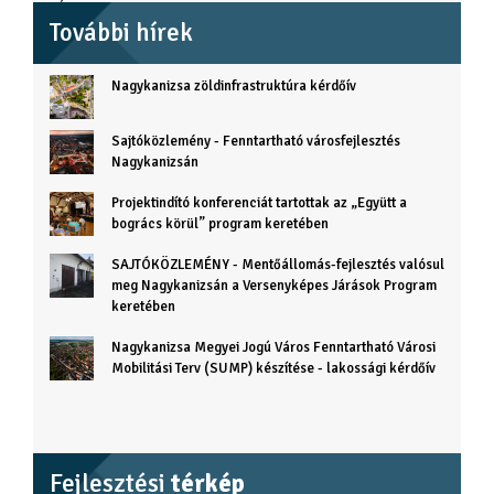
További hírek
Nagykanizsa zöldinfrastruktúra kérdőív
Sajtóközlemény - Fenntartható városfejlesztés
Nagykanizsán
Projektindító konferenciát tartottak az „Együtt a
bogrács körül” program keretében
SAJTÓKÖZLEMÉNY - Mentőállomás-fejlesztés valósul
meg Nagykanizsán a Versenyképes Járások Program
keretében
Nagykanizsa Megyei Jogú Város Fenntartható Városi
Mobilitási Terv (SUMP) készítése - lakossági kérdőív
Fejlesztési
térkép