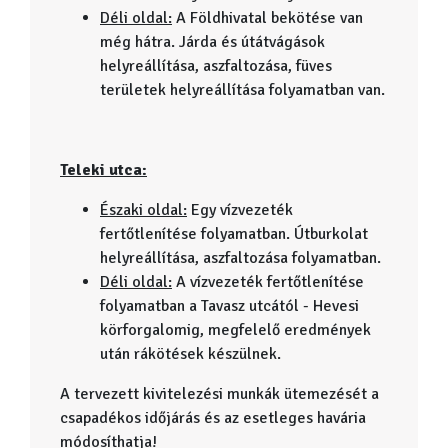
Déli oldal:
A Földhivatal bekötése van
még hátra. Járda és útátvágások
helyreállítása, aszfaltozása, füves
területek helyreállítása folyamatban van.
Teleki utca:
Északi oldal:
Egy vízvezeték
fertőtlenítése folyamatban. Útburkolat
helyreállítása, aszfaltozása folyamatban.
Déli oldal:
A vízvezeték fertőtlenítése
folyamatban a Tavasz utcától - Hevesi
körforgalomig, megfelelő eredmények
után rákötések készülnek.
A tervezett kivitelezési munkák ütemezését a
csapadékos időjárás és az esetleges havária
módosíthatja!