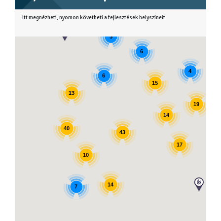
Itt megnézheti, nyomon követheti a fejlesztések helyszíneit
3
6
4
6
15
13
19
14
40
43
17
10
14
7