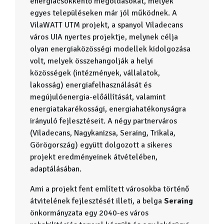
energiacsökkentő megoldásokat, melyek
egyes településeken már jól működnek. A
VilaWATT UTM projekt, a spanyol Viladecans
város UIA nyertes projektje, melynek célja
olyan energiaközösségi modellek kidolgozása
volt, melyek összehangolják a helyi
közösségek (intézmények, vállalatok,
lakosság) energiafelhasználását és
megújulóenergia-előállítását, valamint
energiatakarékossági, energiahatékonyságra
irányuló fejlesztéseit. A négy partnerváros
(Viladecans, Nagykanizsa, Seraing, Trikala,
Görögország) együtt dolgozott a sikeres
projekt eredményeinek átvételében,
adaptálásában.
Ami a projekt fent említett városokba történő
átvitelének fejlesztését illeti, a belga
Seraing
önkormányzata egy 2040-es város