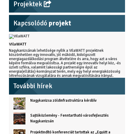
Projektek
Kapcsolódó
projekt
VilaWATT
Nagykanizsának lehetősége nyílik a VilaWATT projektnek
köszönhetően egy innovatív, jól működő, kidolgozott
energiagazdálkodási program átvételére és arra, hogy azt a város
képére formálva megvalósítsa. A projekt egy innovatív helyi köz, -és
üzleti szféra, valamint lakossági partnerségre épül az
energia(ellátás)-kormányzat terén, mely egy helyi energiaközösség
létrehozásának vizsgálatára és annak megvalósítására irányul.
További hírek
Nagykanizsa zöldinfrastruktúra kérdőív
Sajtóközlemény - Fenntartható városfejlesztés
Nagykanizsán
Projektindító konferenciát tartottak az „Együtt a