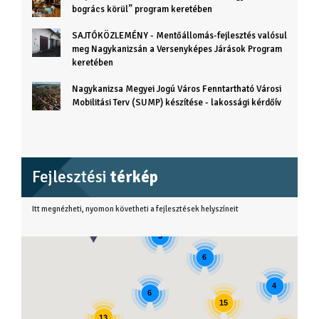
bogrács körül” program keretében
SAJTÓKÖZLEMÉNY - Mentőállomás-fejlesztés valósul
meg Nagykanizsán a Versenyképes Járások Program
keretében
Nagykanizsa Megyei Jogú Város Fenntartható Városi
Mobilitási Terv (SUMP) készítése - lakossági kérdőív
Fejlesztési
térkép
Itt megnézheti, nyomon követheti a fejlesztések helyszíneit
3
6
4
6
15
13