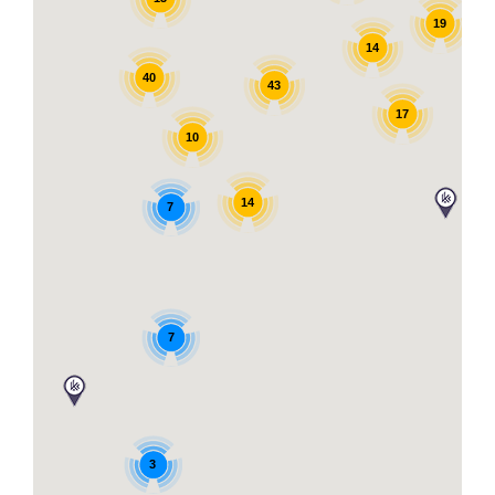
19
14
40
43
17
10
14
7
7
3