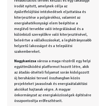
rehabilitációs tervvel készült és egy lakásügyi
irodát nyitott, amelynek célja az
épületfelújítási intézkedések eljuttatása és
kiterjesztése a polgárokhoz, valamint az
energiahatékonysági elem beépítése a
meglévő tervekbe való integrálásával és a
különböző szereplőkre való kiterjesztésével,
beleértve a vállalkozásokat, a leghátrányosabb
helyzetű lakosságot és a települési
szakembereket.
Nagykanizsa
városa a maga részéről egy helyi
együttműködési platformot hozott létre, akik
az átadás-átvételi folyamat során kidolgozott
új beruházási tervvel összhangban közös
projekteket javasolnak és energiaátalakítási
akciókat hajtanak végre. A magyar
önkormányzat az energiaközösségek építésére
összpontosítja erőfeszítéseit.