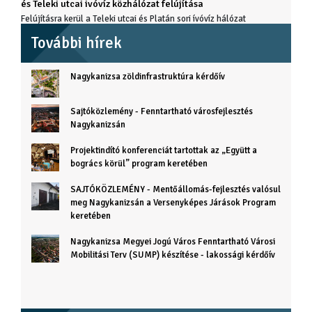
és Teleki utcai ivóvíz közhálózat felújítása
Felújításra kerül a Teleki utcai és Platán sori ívóvíz hálózat
További hírek
Nagykanizsa zöldinfrastruktúra kérdőív
Sajtóközlemény - Fenntartható városfejlesztés
Nagykanizsán
Projektindító konferenciát tartottak az „Együtt a
bogrács körül” program keretében
SAJTÓKÖZLEMÉNY - Mentőállomás-fejlesztés valósul
meg Nagykanizsán a Versenyképes Járások Program
keretében
Nagykanizsa Megyei Jogú Város Fenntartható Városi
Mobilitási Terv (SUMP) készítése - lakossági kérdőív