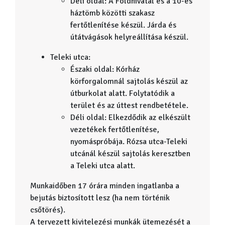
Déli oldal: A Földhivatal és a 10-es
háztömb közötti szakasz
fertőtlenítése készül. Járda és
útátvágások helyreállítása készül.
Teleki utca:
Északi oldal: Kórház
körforgalomnál sajtolás készül az
útburkolat alatt. Folytatódik a
terület és az úttest rendbetétele.
Déli oldal: Elkezdődik az elkészült
vezetékek fertőtlenítése,
nyomáspróbája. Rózsa utca-Teleki
utcánál készül sajtolás keresztben
a Teleki utca alatt.
Munkaidőben 17 órára minden ingatlanba a
bejutás biztosított lesz (ha nem történik
csőtörés).
A tervezett kivitelezési munkák ütemezését a