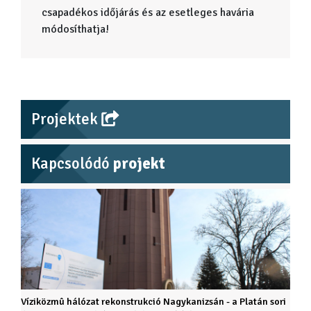
csapadékos időjárás és az esetleges havária
módosíthatja!
Projektek
Kapcsolódó
projekt
Víziközmû hálózat rekonstrukció Nagykanizsán - a Platán sori