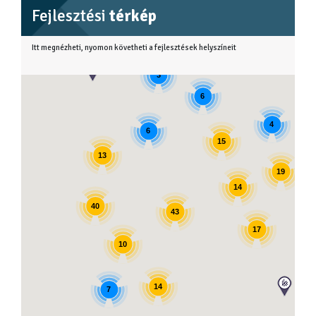
Fejlesztési
térkép
Itt megnézheti, nyomon követheti a fejlesztések helyszíneit
3
6
4
6
15
13
19
14
40
43
17
10
14
7