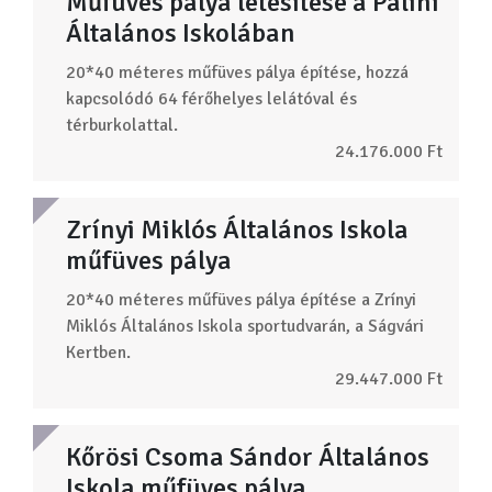
Műfüves pálya létesítése a Palini
Általános Iskolában
20*40 méteres műfüves pálya építése, hozzá
kapcsolódó 64 férőhelyes lelátóval és
térburkolattal.
24.176.000 Ft
Zrínyi Miklós Általános Iskola
műfüves pálya
20*40 méteres műfüves pálya építése a Zrínyi
Miklós Általános Iskola sportudvarán, a Ságvári
Kertben.
29.447.000 Ft
Kőrösi Csoma Sándor Általános
Iskola műfüves pálya