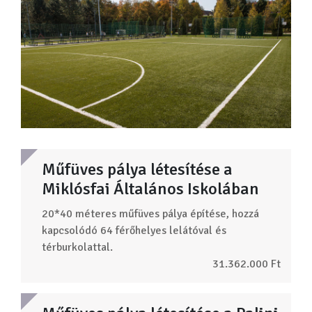
Műfüves pálya létesítése a
Miklósfai Általános Iskolában
20*40 méteres műfüves pálya építése, hozzá
kapcsolódó 64 férőhelyes lelátóval és
térburkolattal.
31.362.000 Ft