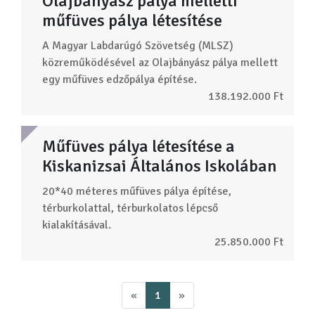
Olajbányász pálya melletti
műfüves pálya létesítése
A Magyar Labdarúgó Szövetség (MLSZ)
közreműködésével az Olajbányász pálya mellett
egy műfüves edzőpálya építése.
138.192.000 Ft
Műfüves pálya létesítése a
Kiskanizsai Általános Iskolában
20*40 méteres műfüves pálya építése,
térburkolattal, térburkolatos lépcső
kialakításával.
25.850.000 Ft
«
1
»