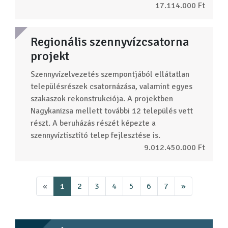
17.114.000 Ft
Regionális szennyvízcsatorna
projekt
Szennyvízelvezetés szempontjából ellátatlan
településrészek csatornázása, valamint egyes
szakaszok rekonstrukciója. A projektben
Nagykanizsa mellett további 12 település vett
részt. A beruházás részét képezte a
szennyvíztisztító telep fejlesztése is.
9.012.450.000 Ft
«
1
2
3
4
5
6
7
»