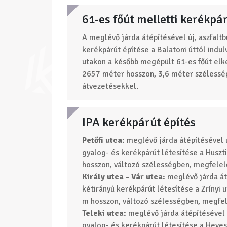
61-es főút melletti kerékpá
A meglévő járda átépítésével új, aszfaltb
kerékpárút építése a Balatoni úttól indul
utakon a később megépült 61-es főút elke
2657 méter hosszon, 3,6 méter széless
átvezetésekkel.
IPA kerékpárút építés
Petőfi utca:
meglévő járda átépítésével új
gyalog- és kerékpárút létesítése a Huszti
hosszon, változó szélességben, megfele
Király utca - Vár utca:
meglévő járda áté
kétirányú kerékpárút létesítése a Zrínyi u
m hosszon, változó szélességben, megfe
Teleki utca:
meglévő járda átépítésével ú
gyalog- és kerékpárút létesítése a Heves