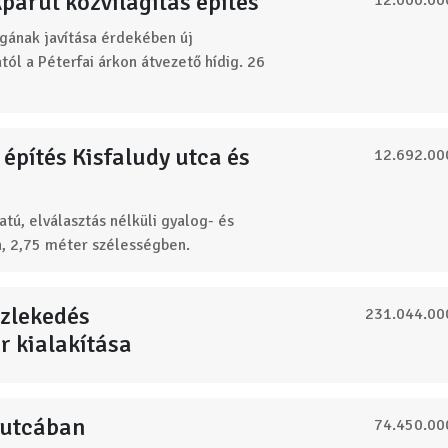
kpárút közvilágítás építés
12.000.00
gának javítása érdekében új
tól a Péterfai árkon átvezető hídig. 26
építés Kisfaludy utca és
12.692.00
tú, elválasztás nélküli gyalog- és
, 2,75 méter szélességben.
özlekedés
231.044.00
 kialakítása
i utcában
74.450.00