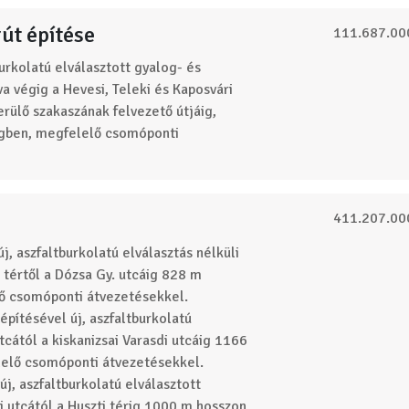
rút építése
111.687.00
urkolatú elválasztott gyalog- és
va végig a Hevesi, Teleki és Kaposvári
rülő szakaszának felvezető útjáig,
égben, megfelelő csomóponti
411.207.00
, aszfaltburkolatú elválasztás nélküli
 tértől a Dózsa Gy. utcáig 828 m
lő csomóponti átvezetésekkel.
pítésével új, aszfaltburkolatú
tcától a kiskanizsai Varasdi utcáig 1166
lelő csomóponti átvezetésekkel.
j, aszfaltburkolatú elválasztott
i utcától a Huszti térig 1000 m hosszon,