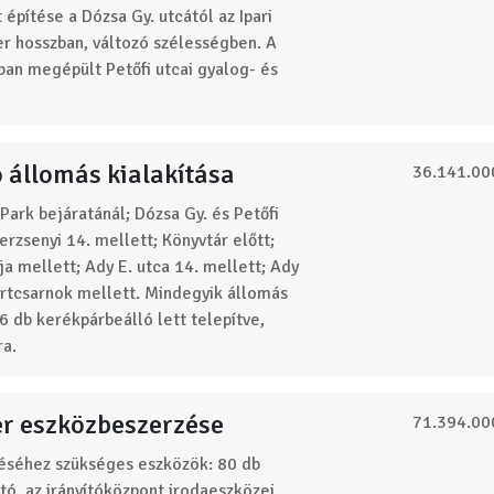
 építése a Dózsa Gy. utcától az Ipari
r hosszban, változó szélességben. A
ban megépült Petőfi utcai gyalog- és
 állomás kialakítása
36.141.00
 Park bejáratánál; Dózsa Gy. és Petőfi
rzsenyi 14. mellett; Könyvtár előtt;
a mellett; Ady E. utca 14. mellett; Ady
portcsarnok mellett. Mindegyik állomás
16 db kerékpárbeálló lett telepítve,
ra.
r eszközbeszerzése
71.394.00
éséhez szükséges eszközök: 80 db
tó, az irányítóközpont irodaeszközei