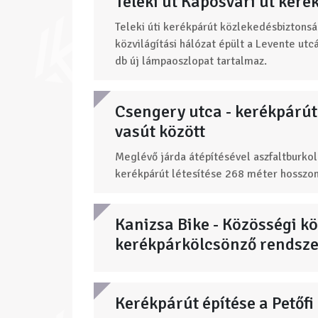
Teleki út Kaposvári út keré
Teleki úti kerékpárút közlekedésbiztonsá
közvilágítási hálózat épült a Levente utcá
db új lámpaoszlopat tartalmaz.
Csengery utca - kerékpárút 
vasút között
Meglévő járda átépítésével aszfaltburkola
kerékpárút létesítése 268 méter hosszon
Kanizsa Bike - Közösségi k
kerékpárkölcsönző rendszer
Kerékpárút építése a Petőf