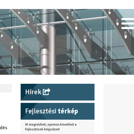
Hírek
Fejlesztési
térkép
Itt megnézheti, nyomon követheti a
edés
fejlesztések helyszíneit