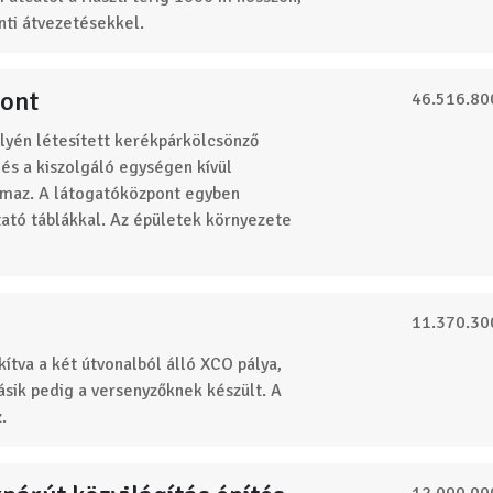
ti átvezetésekkel.
pont
46.516.80
lyén létesített kerékpárkölcsönző
 és a kiszolgáló egységen kívül
almaz. A látogatóközpont egyben
tató táblákkal. Az épületek környezete
11.370.30
ítva a két útvonalból álló XCO pálya,
sik pedig a versenyzőknek készült. A
.