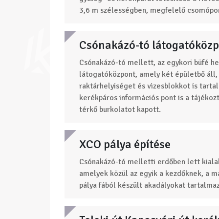
3,6 m szélességben, megfelelő csomópon
Csónakázó-tó látogatóköz
Csónakázó-tó mellett, az egykori büfé he
látogatóközpont, amely két épületbő áll,
raktárhelyiséget és vizesblokkot is tart
kerékpáros információs pont is a tájékoz
térkő burkolatot kapott.
XCO pálya építése
Csónakázó-tó melletti erdőben lett kialak
amelyek közül az egyik a kezdőknek, a má
pálya fából készült akadályokat tartalmaz