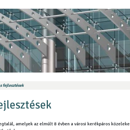
 fejlesztések
ejlesztések
egtalál, amelyek az elmúlt 8 évben a városi kerékpáros közelek