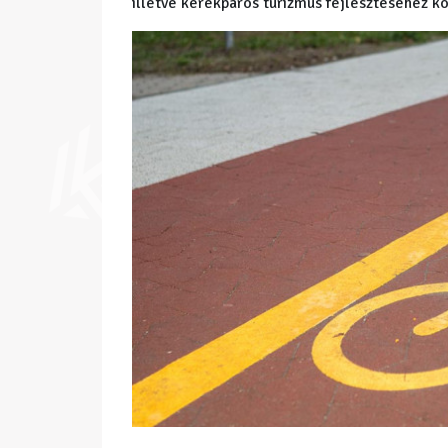
illetve kerékpáros turizmus fejlesztéséhez k