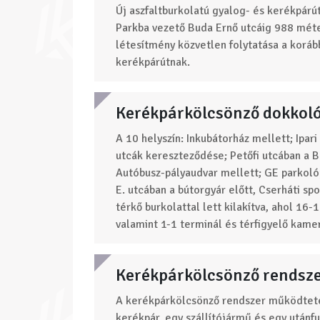
Új aszfaltburkolatú gyalog- és kerékpárút
Parkba vezető Buda Ernő utcáig 988 méte
létesítmény közvetlen folytatása a koráb
kerékpárútnak.
Kerékpárkölcsönző dokkoló
A 10 helyszín: Inkubátorház mellett; Ipari
utcák kereszteződése; Petőfi utcában a Be
Autóbusz-pályaudvar mellett; GE parkolój
E. utcában a bútorgyár előtt, Cserháti s
térkő burkolattal lett kilakítva, ahol 16-
valamint 1-1 terminál és térfigyelő kame
Kerékpárkölcsönző rendsze
A kerékpárkölcsönző rendszer működtet
kerékpár, egy szállítójármű és egy utánfu