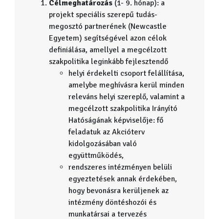
Célmeghatározás
(1- 9. hónap): a
projekt speciális szerepű tudás-
megosztó partnerének (Newcastle
Egyetem) segítségével azon célok
definiálása, amellyel a megcélzott
szakpolitika leginkább fejlesztendő
helyi érdekelti csoport felállítása,
amelybe meghívásra kerül minden
releváns helyi szereplő, valamint a
megcélzott szakpolitika Irányító
Hatóságának képviselője: fő
feladatuk az Akcióterv
kidolgozásában való
együttműködés,
rendszeres intézményen belüli
egyeztetések annak érdekében,
hogy bevonásra kerüljenek az
intézmény döntéshozói és
munkatársai a tervezés