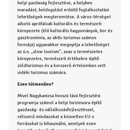
helyi gazdaság fejlesztése, a helyben
maradást, boldogulást erősítő foglalkoztatási
lehetőségek megteremtése. A város-térséget
alkotó aprófalvak kulturális és természeti
környezete (élő kulturális hagyományok, bor és
gasztronómia, az aktív turizmus számos
formája) ugyanakkor megnyitja a lehetőséget
az ú.n. „slow tourism”, azaz a természetes
környezetre, természeti értékekre építő
zöldturizmus és a korszerű értelemben vett
vidéki turizmus számára.
Ezen túlmenően?
Mivel Nagykanizsa hosszú távú fejlesztési
programja számol a helyi turizmusra építő
gazdaság- és vállalkozásfejlesztéssel,
célszerű mindazokat a közvetlen EU-s
forrásokat is kihasználni, amelyek ezen