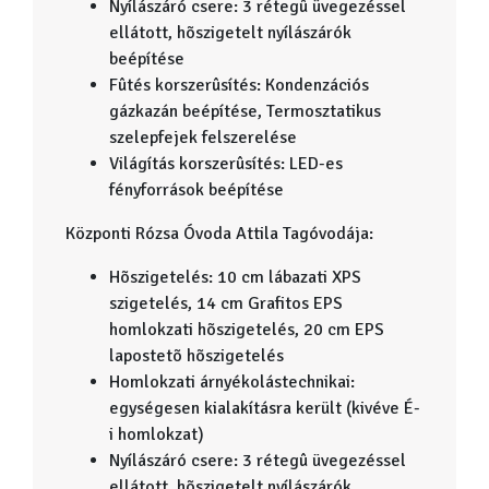
Nyílászáró csere: 3 rétegû üvegezéssel
ellátott, hõszigetelt nyílászárók
beépítése
Fûtés korszerûsítés: Kondenzációs
gázkazán beépítése, Termosztatikus
szelepfejek felszerelése
Világítás korszerûsítés: LED-es
fényforrások beépítése
Központi Rózsa Óvoda Attila Tagóvodája:
Hõszigetelés: 10 cm lábazati XPS
szigetelés, 14 cm Grafitos EPS
homlokzati hõszigetelés, 20 cm EPS
lapostetõ hõszigetelés
Homlokzati árnyékolástechnikai:
egységesen kialakításra került (kivéve É-
i homlokzat)
Nyílászáró csere: 3 rétegû üvegezéssel
ellátott, hõszigetelt nyílászárók