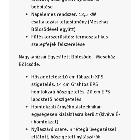
beépítése
Napelemes rendszer: 12,5 kW
csatlakozási teljesítmény (Meseház
Bölcsõdével együtt)
Fűtéskorszerűsítés: termosztatikus
szelepfejek felszerelése
Nagykanizsai Egyesített Bölcsőde - Meseház
Bölcsőde:
Hõszigetelés: 10 cm lábazati XPS
szigetelés, 14 cm Grafitos EPS
homlokzati hõszigetelés, 20 cm EPS
lapostetõ hõszigetelés
Homlokzati árnyékolástechnikai:
egységesen kialakításra került (kivéve É-
i homlokzat)
Nyílászáró csere: 3 rétegû üvegezéssel
ellátott, hõszigetelt nyílászárók