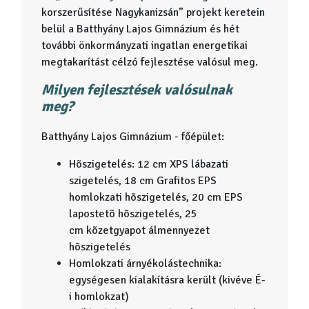
korszerűsítése Nagykanizsán” projekt keretein
belül a Batthyány Lajos Gimnázium és hét
további önkormányzati ingatlan energetikai
megtakarítást célzó fejlesztése valósul meg.
Milyen fejlesztések valósulnak
meg?
Batthyány Lajos Gimnázium - főépület:
Hõszigetelés: 12 cm XPS lábazati
szigetelés, 18 cm Grafitos EPS
homlokzati hõszigetelés, 20 cm EPS
lapostetõ hõszigetelés, 25
cm kõzetgyapot álmennyezet
hõszigetelés
Homlokzati árnyékolástechnika:
egységesen kialakításra került (kivéve É-
i homlokzat)