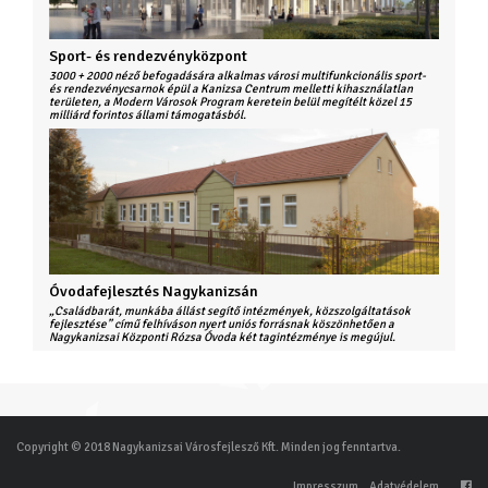
Sport- és rendezvényközpont
3000 + 2000 néző befogadására alkalmas városi multifunkcionális sport-
és rendezvénycsarnok épül a Kanizsa Centrum melletti kihasználatlan
területen, a Modern Városok Program keretein belül megítélt közel 15
milliárd forintos állami támogatásból.
Óvodafejlesztés Nagykanizsán
„Családbarát, munkába állást segítő intézmények, közszolgáltatások
fejlesztése” című felhíváson nyert uniós forrásnak köszönhetően a
Nagykanizsai Központi Rózsa Óvoda két tagintézménye is megújul.
Copyright © 2018 Nagykanizsai Városfejlesző Kft. Minden jog fenntartva.
Impresszum
Adatvédelem