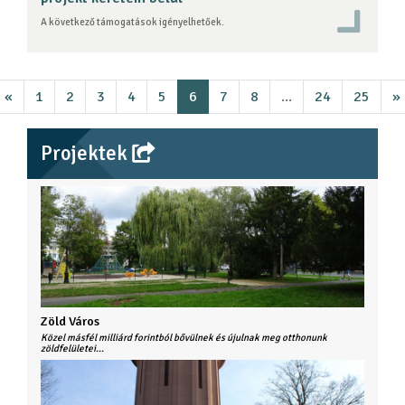
A következő támogatások igényelhetőek.
«
1
2
3
4
5
6
7
8
...
24
25
»
Projektek
Zöld Város
Közel másfél milliárd forintból bővülnek és újulnak meg otthonunk
zöldfelületei...