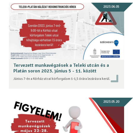
2023.06.05
Tervezett munkavégzések a Teleki utcán és a
Platán soron 2023. június 5 - 11. között
Június 7-én a Kórház utcai körforgalom 1-1,5 órára lezárásra kerül.
2023.05.20