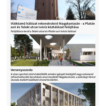
Víziközmû hálózat rekonstrukció Nagykanizsán - a Platán
sori és Teleki utcai ivóvíz közhálózat felújítása
Felújításra kerül a Teleki utcai és Platán sori ívóvíz hálózat
Versenyuszoda
A vizes sportok iránt érdeklődők minden igényét kielégítő nagy volumenű
infrastrukturális beruházás veszi kezdetét Nagykanizsán, a jelenlegi Városi
Uszoda mellett található strand területén.